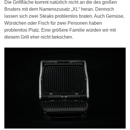
Die Grillfläche kommt natürlich nicht an die des großen
Bruders mit dem Namenszusatz „XL“ heran. Dennoch
lassen sich zwei Steaks problemlos braten. Auch Gemüse,
Würstchen oder Fisch für zwei Personen haben
problemlos Platz. Eine größere Familie würden wir mit
diesem Grill eher nicht bekochen.