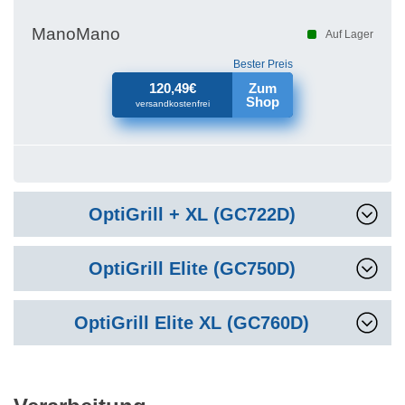
ManoMano
Auf Lager
Bester Preis
120,49€
Zum
Shop
versandkostenfrei
OptiGrill + XL (GC722D)
OptiGrill Elite (GC750D)
OptiGrill Elite XL (GC760D)