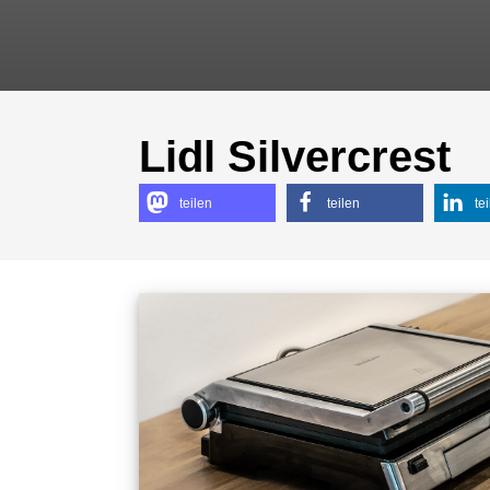
Lidl Silvercrest
teilen
teilen
te