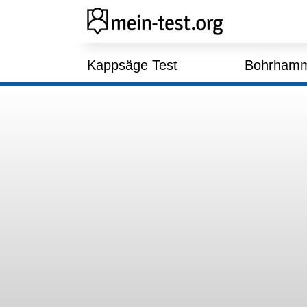
Skip
to
content
Kappsäge Test
Bohrhamm