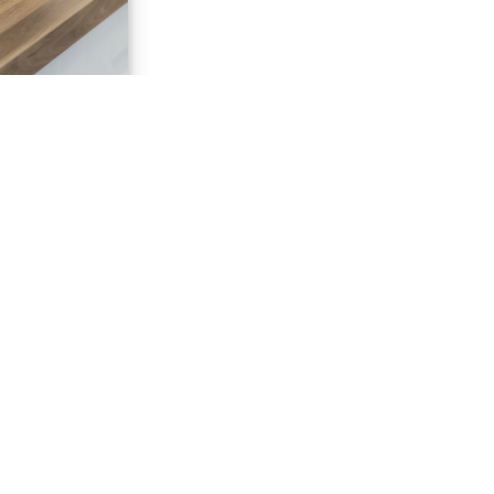
dl Test
1. März
 In der
taktgrill der
auf Platz 3.
chgegangen,
r auch ein
Jetzt lesen