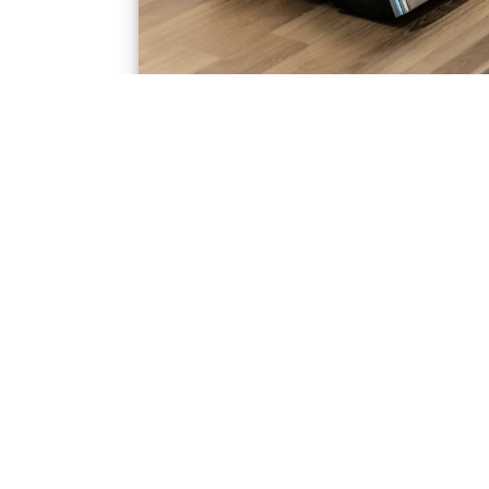
Silvercrest Kontaktgrill Li
Jonathan am 21. März 2022
Silvercrest Kontaktgrill Lidl Test Von am 2
2022Lesezeit: ca. 7 Minuten / 1887 Aufrufe
Kategorie „günstigster Preis“ landet der Kon
Marke Silvercrest von Lidl in unserem Test 
Wir sind bei diesem Modell der Frage na
ob Qualität tatsächlich ihren Preis hat, ode
günstigeres Produkt vom Discounter […]