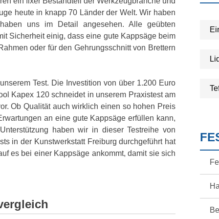
hren ein fixer Bestandteil der Werkzeugbranche und
zeuge heute in knapp 70 Länder der Welt. Wir haben
haben uns im Detail angesehen. Alle geübten
Ei
mit Sicherheit einig, dass eine gute Kappsäge beim
 Rahmen oder für den Gehrungsschnitt von Brettern
Li
 unserem Test. Die Investition von über 1.200 Euro
Te
tool Kapex 120 schneidet in unserem Praxistest am
vor. Ob Qualität auch wirklich einen so hohen Preis
 Erwartungen an eine gute Kappsäge erfüllen kann,
 Unterstützung haben wir in dieser Testreihe von
FE
sts in der Kunstwerkstatt Freiburg durchgeführt hat
auf es bei einer Kappsäge ankommt, damit sie sich
Fe
Ha
vergleich
Be