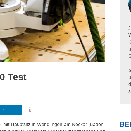
J
W
K
u
S
H
b
0 Test
u
d
s
ilen
BE
l mit Hauptsitz in Wendlingen am Neckar (Baden-